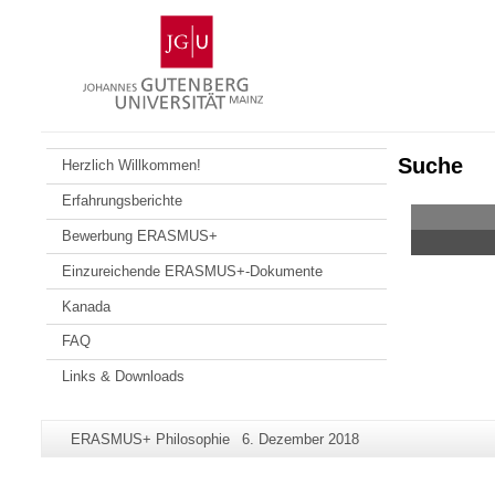
Zum
Johannes
Inhalt
Gutenberg-
springen
Universität
Mainz
Suche
Herzlich Willkommen!
Erfahrungsberichte
Bewerbung ERASMUS+
Einzureichende ERASMUS+-Dokumente
Kanada
FAQ
Links & Downloads
Zusätzliche
Seiten-
Letzte
ERASMUS+ Philosophie
6. Dezember 2018
Informationen
Name:
Aktualisierung:
zu